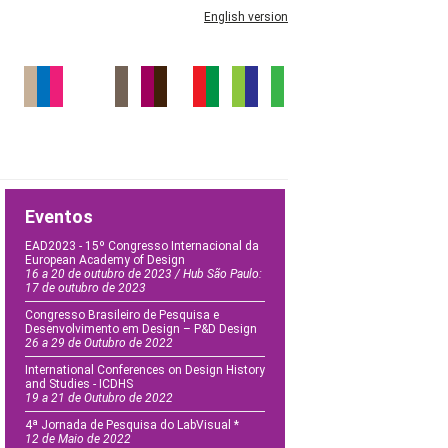
English version
Eventos
EAD2023 - 15º Congresso Internacional da
European Academy of Design
16 a 20 de outubro de 2023 / Hub São Paulo:
17 de outubro de 2023
Congresso Brasileiro de Pesquisa e
Desenvolvimento em Design – P&D Design
26 a 29 de Outubro de 2022
International Conferences on Design History
and Studies - ICDHS
19 a 21 de Outubro de 2022
4ª Jornada de Pesquisa do LabVisual *
12 de Maio de 2022