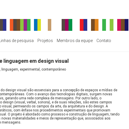
Linhas de pesquisa
Projetos
Membros da equipe
Contato
e linguagem em design visual
o, linguagem, experimental, contemporâneo
o design visual são essenciais para a concepção de espaços e mídias de
contemporâneas. Com o avanço das tecnologias digitais, surgem novas
is, gerando uma rede complexa de mensagens. Por outro lado, o
 design (visual, verbal, sonora), e de suas relações, são estes campos
 visual, permeando os campos da arte, da arquitetura e do design. A
 e práticos, com ênfase nos procedimentos experimentais que promovam
sual. O projeto é abordado como processo e construção de linguagem, tendo
s novas materialidades e meios de representação que, associados aos
de mensagens.