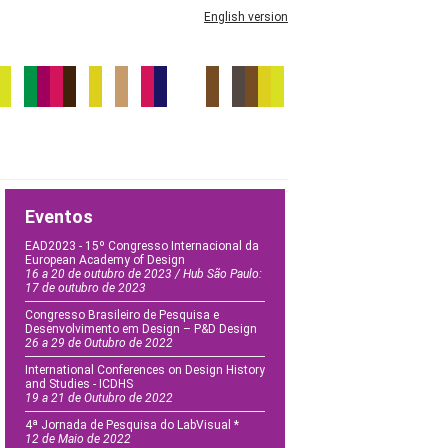
English version
Eventos
EAD2023 - 15º Congresso Internacional da
European Academy of Design
16 a 20 de outubro de 2023 / Hub São Paulo:
17 de outubro de 2023
Congresso Brasileiro de Pesquisa e
Desenvolvimento em Design – P&D Design
26 a 29 de Outubro de 2022
International Conferences on Design History
and Studies - ICDHS
19 a 21 de Outubro de 2022
4ª Jornada de Pesquisa do LabVisual *
12 de Maio de 2022