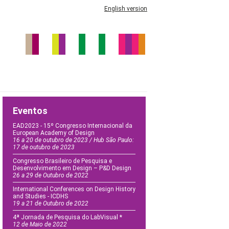
English version
Eventos
EAD2023 - 15º Congresso Internacional da
European Academy of Design
16 a 20 de outubro de 2023 / Hub São Paulo:
17 de outubro de 2023
Congresso Brasileiro de Pesquisa e
Desenvolvimento em Design – P&D Design
26 a 29 de Outubro de 2022
International Conferences on Design History
and Studies - ICDHS
19 a 21 de Outubro de 2022
4ª Jornada de Pesquisa do LabVisual *
12 de Maio de 2022