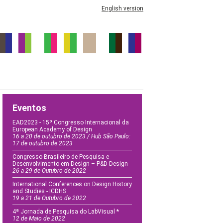
English version
Eventos
EAD2023 - 15º Congresso Internacional da
European Academy of Design
16 a 20 de outubro de 2023 / Hub São Paulo:
17 de outubro de 2023
Congresso Brasileiro de Pesquisa e
Desenvolvimento em Design – P&D Design
26 a 29 de Outubro de 2022
International Conferences on Design History
and Studies - ICDHS
19 a 21 de Outubro de 2022
4ª Jornada de Pesquisa do LabVisual *
12 de Maio de 2022