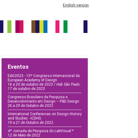
English version
Eventos
EAD2023 - 15º Congresso Internacional da
European Academy of Design
16 a 20 de outubro de 2023 / Hub São Paulo:
17 de outubro de 2023
Congresso Brasileiro de Pesquisa e
Desenvolvimento em Design – P&D Design
26 a 29 de Outubro de 2022
International Conferences on Design History
and Studies - ICDHS
19 a 21 de Outubro de 2022
4ª Jornada de Pesquisa do LabVisual *
12 de Maio de 2022