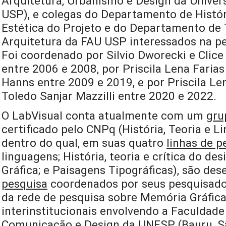
Arquitetura, Urbanismo e Design da Univer
USP), e colegas do Departamento de Histór
Estética do Projeto e do Departamento de 
Arquitetura da FAU USP interessados na pe
Foi coordenado por Silvio Dworecki e Clice 
entre 2006 e 2008, por Priscila Lena Farias
Hanns entre 2009 e 2019, e por Priscila Len
Toledo Sanjar Mazzilli entre 2020 e 2022.
O LabVisual conta atualmente com um
gru
certificado pelo CNPq (História, Teoria e L
dentro do qual, em suas quatro
linhas de p
linguagens; História, teoria e crítica do de
Gráfica; e Paisagens Tipográficas), são de
pesquisa
coordenados por seus pesquisado
da rede de pesquisa sobre Memória Gráfica 
interinstitucionais envolvendo a Faculdade 
Comunicação e Design da UNESP (Bauru, São