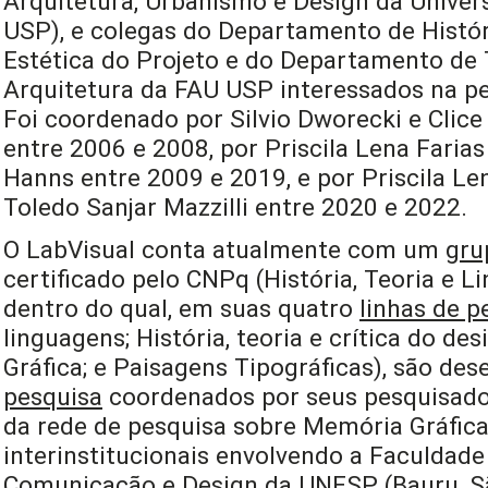
Arquitetura, Urbanismo e Design da Univer
USP), e colegas do Departamento de Histór
Estética do Projeto e do Departamento de 
Arquitetura da FAU USP interessados na pe
Foi coordenado por Silvio Dworecki e Clice 
entre 2006 e 2008, por Priscila Lena Farias
Hanns entre 2009 e 2019, e por Priscila Len
Toledo Sanjar Mazzilli entre 2020 e 2022.
O LabVisual conta atualmente com um
gru
certificado pelo CNPq (História, Teoria e L
dentro do qual, em suas quatro
linhas de p
linguagens; História, teoria e crítica do de
Gráfica; e Paisagens Tipográficas), são de
pesquisa
coordenados por seus pesquisado
da rede de pesquisa sobre Memória Gráfica 
interinstitucionais envolvendo a Faculdade 
Comunicação e Design da UNESP (Bauru, São