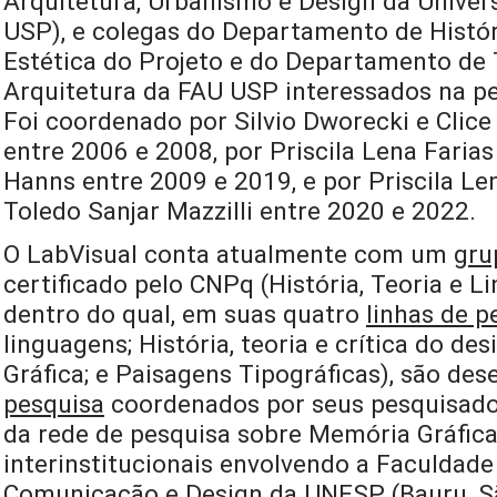
Arquitetura, Urbanismo e Design da Univer
USP), e colegas do Departamento de Histór
Estética do Projeto e do Departamento de 
Arquitetura da FAU USP interessados na pe
Foi coordenado por Silvio Dworecki e Clice 
entre 2006 e 2008, por Priscila Lena Farias
Hanns entre 2009 e 2019, e por Priscila Len
Toledo Sanjar Mazzilli entre 2020 e 2022.
O LabVisual conta atualmente com um
gru
certificado pelo CNPq (História, Teoria e L
dentro do qual, em suas quatro
linhas de p
linguagens; História, teoria e crítica do de
Gráfica; e Paisagens Tipográficas), são de
pesquisa
coordenados por seus pesquisado
da rede de pesquisa sobre Memória Gráfica 
interinstitucionais envolvendo a Faculdade 
Comunicação e Design da UNESP (Bauru, São