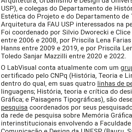
Arquitetura, Urbanismo e Design da Univer
USP), e colegas do Departamento de Histór
Estética do Projeto e do Departamento de 
Arquitetura da FAU USP interessados na pe
Foi coordenado por Silvio Dworecki e Clice 
entre 2006 e 2008, por Priscila Lena Farias
Hanns entre 2009 e 2019, e por Priscila Len
Toledo Sanjar Mazzilli entre 2020 e 2022.
O LabVisual conta atualmente com um
gru
certificado pelo CNPq (História, Teoria e L
dentro do qual, em suas quatro
linhas de p
linguagens; História, teoria e crítica do de
Gráfica; e Paisagens Tipográficas), são de
pesquisa
coordenados por seus pesquisado
da rede de pesquisa sobre Memória Gráfica 
interinstitucionais envolvendo a Faculdade 
Comunicação e Design da UNESP (Bauru, São