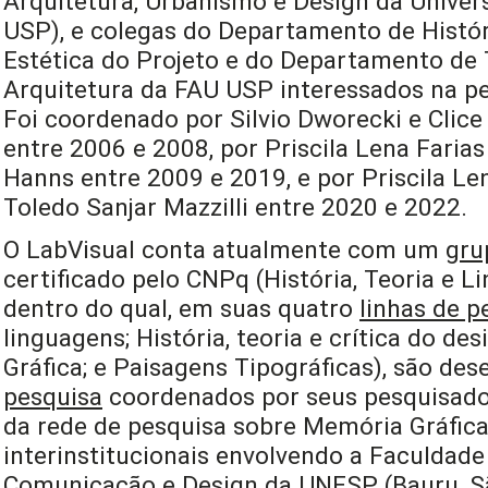
Arquitetura, Urbanismo e Design da Univer
USP), e colegas do Departamento de Histór
Estética do Projeto e do Departamento de 
Arquitetura da FAU USP interessados na pe
Foi coordenado por Silvio Dworecki e Clice 
entre 2006 e 2008, por Priscila Lena Farias
Hanns entre 2009 e 2019, e por Priscila Len
Toledo Sanjar Mazzilli entre 2020 e 2022.
O LabVisual conta atualmente com um
gru
certificado pelo CNPq (História, Teoria e L
dentro do qual, em suas quatro
linhas de p
linguagens; História, teoria e crítica do de
Gráfica; e Paisagens Tipográficas), são de
pesquisa
coordenados por seus pesquisado
da rede de pesquisa sobre Memória Gráfica 
interinstitucionais envolvendo a Faculdade 
Comunicação e Design da UNESP (Bauru, São