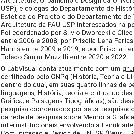
Arquitetura, Urbanismo e Design da Univer
USP), e colegas do Departamento de Histór
Estética do Projeto e do Departamento de 
Arquitetura da FAU USP interessados na pe
Foi coordenado por Silvio Dworecki e Clice 
entre 2006 e 2008, por Priscila Lena Farias
Hanns entre 2009 e 2019, e por Priscila Len
Toledo Sanjar Mazzilli entre 2020 e 2022.
O LabVisual conta atualmente com um
gru
certificado pelo CNPq (História, Teoria e L
dentro do qual, em suas quatro
linhas de p
linguagens; História, teoria e crítica do de
Gráfica; e Paisagens Tipográficas), são de
pesquisa
coordenados por seus pesquisado
da rede de pesquisa sobre Memória Gráfica 
interinstitucionais envolvendo a Faculdade 
Comunicação e Design da UNESP (Bauru, São