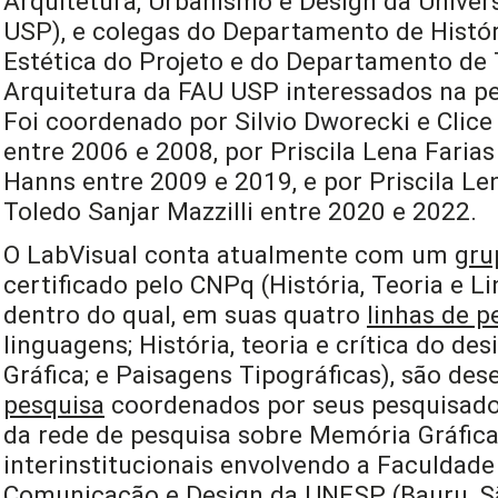
Arquitetura, Urbanismo e Design da Univer
USP), e colegas do Departamento de Histór
Estética do Projeto e do Departamento de 
Arquitetura da FAU USP interessados na pe
Foi coordenado por Silvio Dworecki e Clice 
entre 2006 e 2008, por Priscila Lena Farias
Hanns entre 2009 e 2019, e por Priscila Len
Toledo Sanjar Mazzilli entre 2020 e 2022.
O LabVisual conta atualmente com um
gru
certificado pelo CNPq (História, Teoria e L
dentro do qual, em suas quatro
linhas de p
linguagens; História, teoria e crítica do de
Gráfica; e Paisagens Tipográficas), são de
pesquisa
coordenados por seus pesquisado
da rede de pesquisa sobre Memória Gráfica 
interinstitucionais envolvendo a Faculdade 
Comunicação e Design da UNESP (Bauru, São